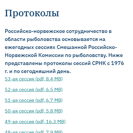
Протоколы
Российско-норвежское сотрудничество в
области рыболовства основывается на
ежегодных сессиях Смешанной Российско-
Норвежской Комиссии по рыболовству. Ниже
представлены протоколы сессий СРНК с 1976
г. и по сегодняшний день.
53-ая сессия (pdf, 8.4 MB)
52-ая сессия (pdf, 6.5 MB)
51-ая сессия (pdf, 6.7 MB)
50-ая сессия (pdf, 5.8 MB)
49-ая сессия (pdf, 16.3 MB)
48-ая сессия (pdf, 7.9 MB)