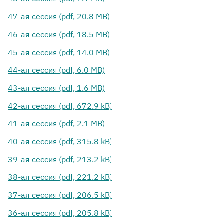
47-ая сессия (pdf, 20.8 MB)
46-ая сессия (pdf, 18.5 MB)
45-ая сессия (pdf, 14.0 MB)
44-ая сессия (pdf, 6.0 MB)
43-ая сессия (pdf, 1.6 MB)
42-ая сессия (pdf, 672.9 kB)
41-ая сессия (pdf, 2.1 MB)
40-ая сессия (pdf, 315.8 kB)
39-ая сессия (pdf, 213.2 kB)
38-ая сессия (pdf, 221.2 kB)
37-ая сессия (pdf, 206.5 kB)
36-ая сессия (pdf, 205.8 kB)