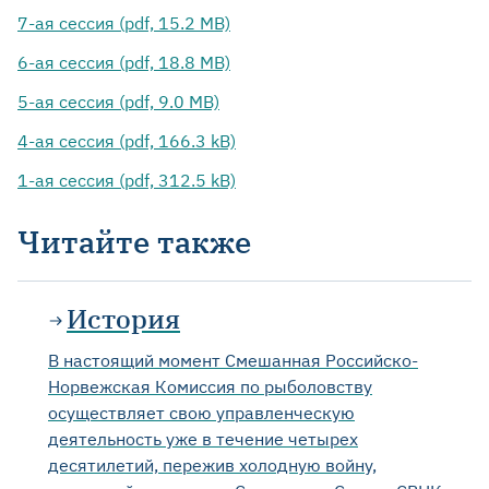
7-ая сессия (pdf, 15.2 MB)
6-ая сессия (pdf, 18.8 MB)
5-ая сессия (pdf, 9.0 MB)
4-ая сессия (pdf, 166.3 kB)
1-ая сессия (pdf, 312.5 kB)
Читайте также
История
В настоящий момент Смешанная Российско-
Норвежская Комиссия по рыболовству
осуществляет свою управленческую
деятельность уже в течение четырех
десятилетий, пережив холодную войну,