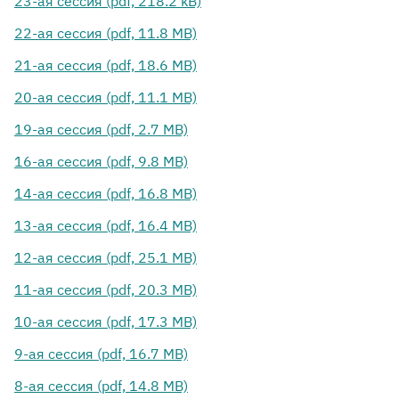
23-ая сессия (pdf, 218.2 kB)
22-ая сессия (pdf, 11.8 MB)
21-ая сессия (pdf, 18.6 MB)
20-ая сессия (pdf, 11.1 MB)
19-ая сессия (pdf, 2.7 MB)
16-ая сессия (pdf, 9.8 MB)
14-ая сессия (pdf, 16.8 MB)
13-ая сессия (pdf, 16.4 MB)
12-ая сессия (pdf, 25.1 MB)
11-ая сессия (pdf, 20.3 MB)
10-ая сессия (pdf, 17.3 MB)
9-ая сессия (pdf, 16.7 MB)
8-ая сессия (pdf, 14.8 MB)